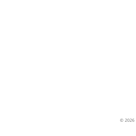
Horario de Atención
Lunes a Viernes: 7 am- 5 pm
Sábados: 7 am – 12 pm
© 2026 