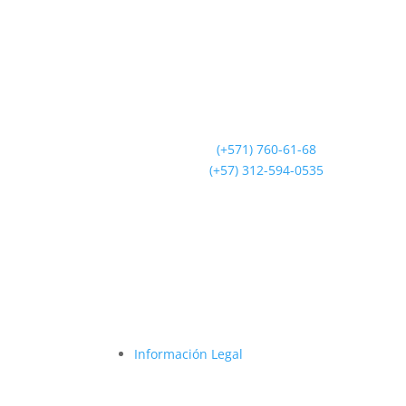
Saint Germain
Líneas de Atención
(+571) 760-61-68
(+57) 312-594-0535
Información Legal