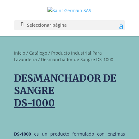
Seleccionar página
Inicio
/
Catálogo
/
Producto Industrial Para
Lavandería
/ Desmanchador de Sangre DS-1000
DESMANCHADOR DE
SANGRE
DS-1000
DS-1000
es un producto formulado con enzimas