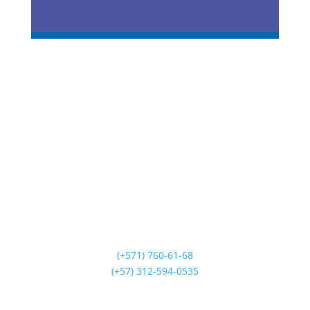
Saint Germain
Líneas de Atención
(+571) 760-61-68
(+57) 312-594-0535
Horario de Atención