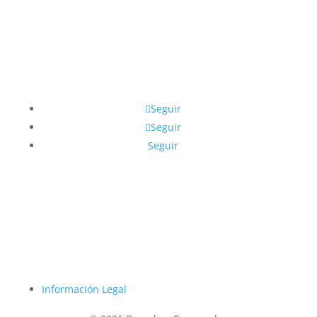
Lunes a Viernes: 7 am- 5 pm
Sábados: 7 am – 12 pm
Síguenos en Redes
Seguir
Seguir
Seguir
Información Legal